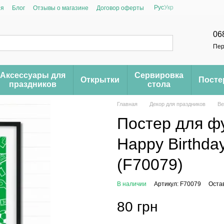
Рус
Укр
ия
Блог
Отзывы о магазине
Договор оферты
06
Пер
Аксессуары для
Сервировка
Открытки
Пост
праздников
стола
Главная
Декор для праздников
Ве
Постер для ф
Happy Birthda
(F70079)
В наличии
Артикул: F70079
Оста
80 грн