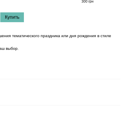
300 грн
80 гр
1 
Купить
ашения тематического праздника или дня рождения в стиле
аш выбор.