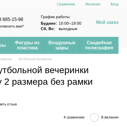
Сравнение
Желания
Вход
График работы:
8 685-15-98
Мой заказ
Будние:
10:00–19:00
езвонить вам?
Сб, Вс:
выходные
Фигуры из
Воздушные
Свадебная
еры
пластика
шары
полиграфия
черинка
Футбольная вечеринка
утбольной вечеринки
y 2 размера без рамки
вить отзыв
К сравнению
В желания