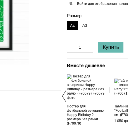
Войти
для отображения накопи
%
Размер
A3
A4
Купить
Вместе дешевле
Постер для
Табличк
футбольной вечеринки
"Footbal
Happy Birthday 2
см. (F70
размера без рамки
1 050 гр
(F70079)