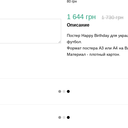
80 грн
1 644 грн
1 730 грн
Описание
Постер Happy Birthday для укр
футбол.
Формат постера А3 или А4 на В
Материал - плотный картон.