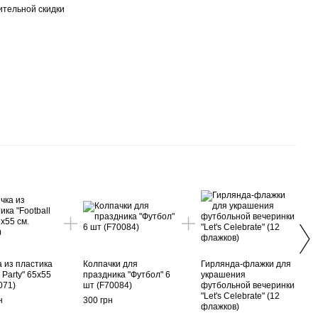
тельной скидки
Вме
а из пластика
Колпачки для
Гирлянда-флажки для
Пост
l Party" 65x55
праздника "Футбол" 6
украшения
футб
071)
шт (F70084)
футбольной вечеринки
Happy
"Let's Celebrate" (12
разм
н
300 грн
флажков)
(F70