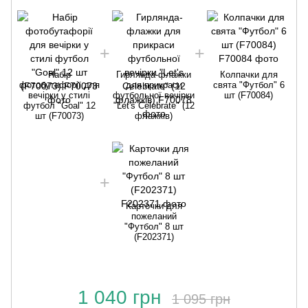
Набір
Гирлянда-флажки
Колпачки для
фотобутафорії для
для прикраси
свята "Футбол" 6
вечірки у стилі
футбольної вечірки
шт (F70084)
футбол "Goal" 12
"Let's Celebrate" (12
шт (F70073)
флажків)
Карточки для
пожеланий
"Футбол" 8 шт
(F202371)
1 040 грн
1 095 грн