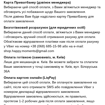
Карта Приватбанку (дзвінок менеджера)
Вибираючи цей спосіб оплати, з Вами зв'яжеться менеджер та
обговорить усі побажання щодо Вашого замовлення.
Після дзвінка Вам буде надіслано картку ПриватБанку для
оплати замовлення.
Безготівковий розрахунок (для юридичних осіб)
Вибираючи даний спосіб оплати, зв'яжеться з Вами менеджер
і обговорить зручний спосіб отримання рахунку для оплати.
Обов'язкове відправлення платіжки нам після оплати рахунку
у Viber на номер +38 (068) 685-15-98 або на e-mail:
shop.happy.moments@gmail.com
Оплата готівкою (самовивіз, м. Київ)
Лише для мешканців м. Київ. Ви можете забрати та сплатити
Ваше замовлення у точці самовивізу м. Київ, вул. Білоруська
36А
Оплата картою онлайн (LiqPay)
Вибираючи цей спосіб оплати, Ви оплачуєте замовлення на
сайті, після чого отримаєте SMS або повідомлення Viber з
номером декларації відправленного замовлення.
Відправлення замовлень здійснюється, як правильно,
протягом 1-2 робочих днів після оплати замовлення, якщо