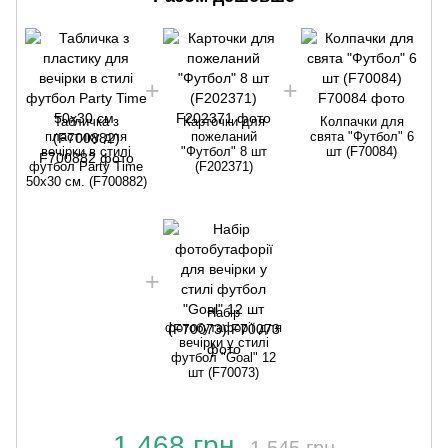
Табличка з
Карточки для
Колпачки для
пластику для
пожеланий
свята "Футбол" 6
вечірки в стилі
"Футбол" 8 шт
шт (F70084)
футбол Party Time
(F202371)
50х30 см. (F700882)
Набір
фотобутафорії для
вечірки у стилі
футбол "Goal" 12
шт (F70073)
1 468 грн
1 545 грн