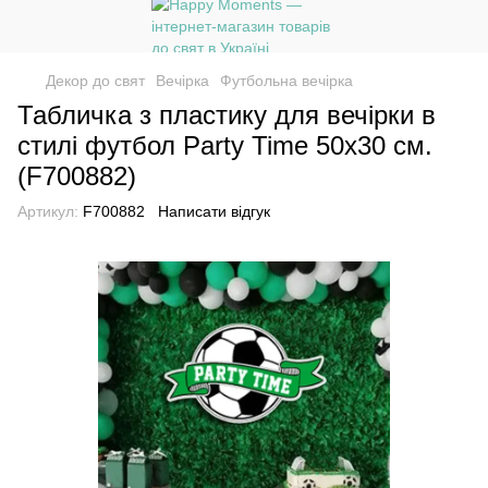
Декор до свят
Вечірка
Футбольна вечірка
Табличка з пластику для вечірки в
стилі футбол Party Time 50х30 см.
(F700882)
Артикул:
F700882
Написати відгук