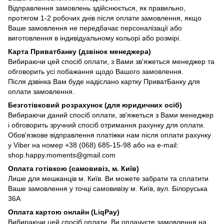
Відправлення замовлень здійснюється, як правильно,
протягом 1-2 робочих днів після оплати замовлення, якщо
Ваше замовлення не передбачає персоналізації або
виготовлення в індивідуальному кольорі або розмірі.
Карта Приватбанку (дзвінок менеджера)
Вибираючи цей спосіб оплати, з Вами зв'яжеться менеджер та
обговорить усі побажання щодо Вашого замовлення.
Після дзвінка Вам буде надіслано картку ПриватБанку для
оплати замовлення.
Безготівковий розрахунок (для юридичних осіб)
Вибираючи даний спосіб оплати, зв'яжеться з Вами менеджер
і обговорить зручний спосіб отримання рахунку для оплати.
Обов'язкове відправлення платіжки нам після оплати рахунку
у Viber на номер +38 (068) 685-15-98 або на e-mail:
shop.happy.moments@gmail.com
Оплата готівкою (самовивіз, м. Київ)
Лише для мешканців м. Київ. Ви можете забрати та сплатити
Ваше замовлення у точці самовивізу м. Київ, вул. Білоруська
36А
Оплата картою онлайн (LiqPay)
Вибираючи цей спосіб оплати, Ви оплачуєте замовлення на