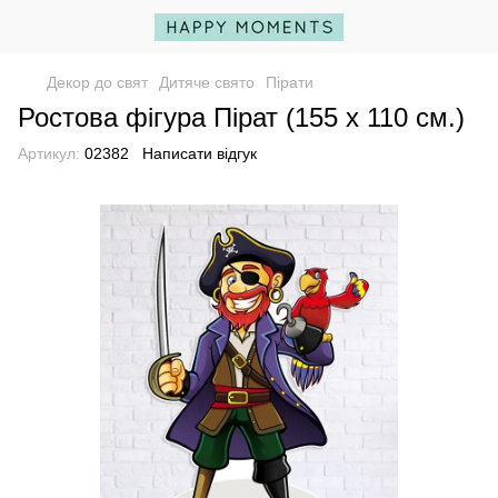
Декор до свят
Дитяче свято
Пірати
Ростова фігура Пірат (155 х 110 см.)
Артикул:
02382
Написати відгук