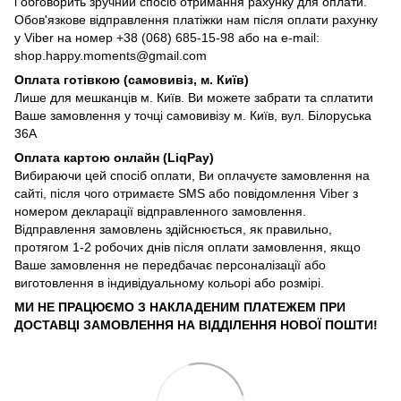
і обговорить зручний спосіб отримання рахунку для оплати.
Обов'язкове відправлення платіжки нам після оплати рахунку
у Viber на номер +38 (068) 685-15-98 або на e-mail:
shop.happy.moments@gmail.com
Оплата готівкою (самовивіз, м. Київ)
Лише для мешканців м. Київ. Ви можете забрати та сплатити
Ваше замовлення у точці самовивізу м. Київ, вул. Білоруська
36А
Оплата картою онлайн (LiqPay)
Вибираючи цей спосіб оплати, Ви оплачуєте замовлення на
сайті, після чого отримаєте SMS або повідомлення Viber з
номером декларації відправленного замовлення.
Відправлення замовлень здійснюється, як правильно,
протягом 1-2 робочих днів після оплати замовлення, якщо
Ваше замовлення не передбачає персоналізації або
виготовлення в індивідуальному кольорі або розмірі.
МИ НЕ ПРАЦЮЄМО З НАКЛАДЕНИМ ПЛАТЕЖЕМ ПРИ
ДОСТАВЦІ ЗАМОВЛЕННЯ НА ВІДДІЛЕННЯ НОВОЇ ПОШТИ!