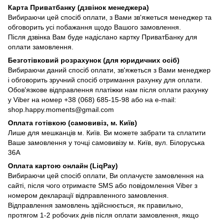
Карта Приватбанку (дзвінок менеджера)
Вибираючи цей спосіб оплати, з Вами зв'яжеться менеджер та
обговорить усі побажання щодо Вашого замовлення.
Після дзвінка Вам буде надіслано картку ПриватБанку для
оплати замовлення.
Безготівковий розрахунок (для юридичних осіб)
Вибираючи даний спосіб оплати, зв'яжеться з Вами менеджер
і обговорить зручний спосіб отримання рахунку для оплати.
Обов'язкове відправлення платіжки нам після оплати рахунку
у Viber на номер +38 (068) 685-15-98 або на e-mail:
shop.happy.moments@gmail.com
Оплата готівкою (самовивіз, м. Київ)
Лише для мешканців м. Київ. Ви можете забрати та сплатити
Ваше замовлення у точці самовивізу м. Київ, вул. Білоруська
36А
Оплата картою онлайн (LiqPay)
Вибираючи цей спосіб оплати, Ви оплачуєте замовлення на
сайті, після чого отримаєте SMS або повідомлення Viber з
номером декларації відправленного замовлення.
Відправлення замовлень здійснюється, як правильно,
протягом 1-2 робочих днів після оплати замовлення, якщо