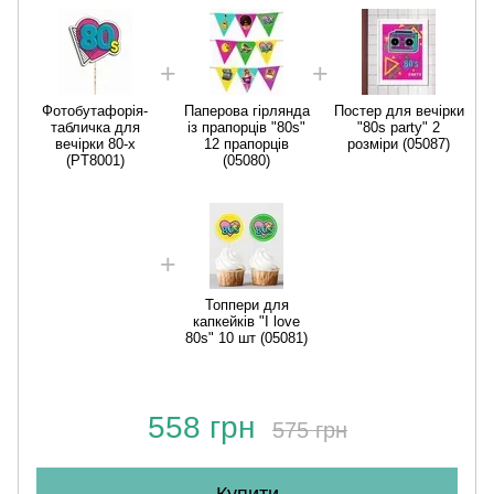
Фотобутафорія-
Паперова гірлянда
Постер для вечірки
табличка для
із прапорців "80s"
"80s party" 2
вечірки 80-х
12 прапорців
розміри (05087)
(PT8001)
(05080)
Топпери для
капкейків "I love
80s" 10 шт (05081)
558 грн
575 грн
Купити