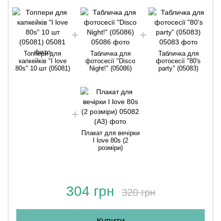
Топпери для
Табличка для
Табличка для
капкейків "I love
фотосесії "Disco
фотосесії "80's
80s" 10 шт (05081)
Night!" (05086)
party" (05083)
Плакат для вечірки
I love 80s (2
розміри)
304 грн
320 грн
Купити