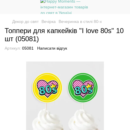
Декор до свят
Вечірка
Вечеринка в стилі 80-х
Топпери для капкейків "I love 80s" 10
шт (05081)
Артикул:
05081
Написати відгук