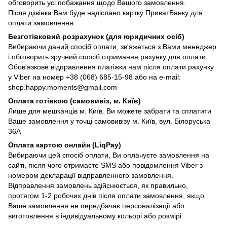
обговорить усі побажання щодо Вашого замовлення.
Після дзвінка Вам буде надіслано картку ПриватБанку для
оплати замовлення.
Безготівковий розрахунок (для юридичних осіб)
Вибираючи даний спосіб оплати, зв'яжеться з Вами менеджер
і обговорить зручний спосіб отримання рахунку для оплати.
Обов'язкове відправлення платіжки нам після оплати рахунку
у Viber на номер +38 (068) 685-15-98 або на e-mail:
shop.happy.moments@gmail.com
Оплата готівкою (самовивіз, м. Київ)
Лише для мешканців м. Київ. Ви можете забрати та сплатити
Ваше замовлення у точці самовивізу м. Київ, вул. Білоруська
36А
Оплата картою онлайн (LiqPay)
Вибираючи цей спосіб оплати, Ви оплачуєте замовлення на
сайті, після чого отримаєте SMS або повідомлення Viber з
номером декларації відправленного замовлення.
Відправлення замовлень здійснюється, як правильно,
протягом 1-2 робочих днів після оплати замовлення, якщо
Ваше замовлення не передбачає персоналізації або
виготовлення в індивідуальному кольорі або розмірі.