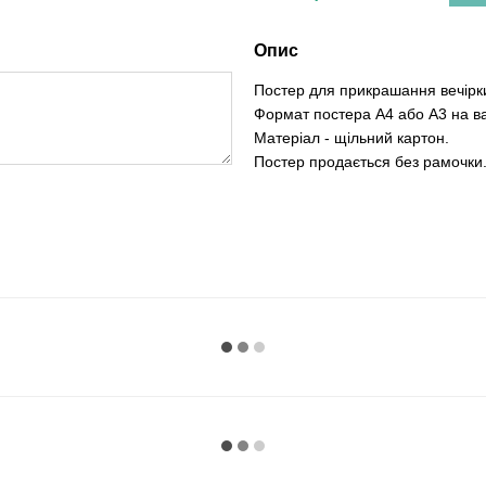
Опис
Постер для прикрашання вечірки 
Формат постера А4 або А3 на ва
Матеріал - щільний картон.
Постер продається без рамочки