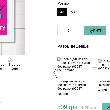
Розмір
A3
A4
Купити
Разом дешевше
Постер для вечірки
Табличка
"80s party" 2 розміри
"80's par
без рамки (05087)
45 грн
100 грн
ю
509 грн
525 грн
Ку