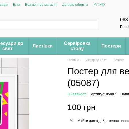
Рус
Укр
мація
Блог
Відгуки про магазин
Договір оферти
068
Пере
есуари до
Сервіровка
Листівки
Постери
свят
столу
Головна
Декор до свят
Вечірка
Постер для веч
(05087)
В наявності
Артикул: 05087
Напис
100 грн
Увійти
для відображення накоп
%