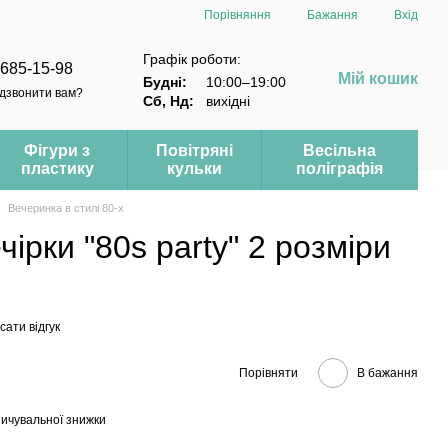
Порівняння
Бажання
Вхід
Графік роботи:
 685-15-98
Мій кошик
Будні:
10:00–19:00
дзвонити вам?
Сб, Нд:
вихідні
Фігури з
Повітряні
Весільна
пластику
кульки
поліграфія
Вечеринка в стилі 80-х
ірки "80s party" 2 розміри
ати відгук
Порівняти
В бажання
ичувальної знижки