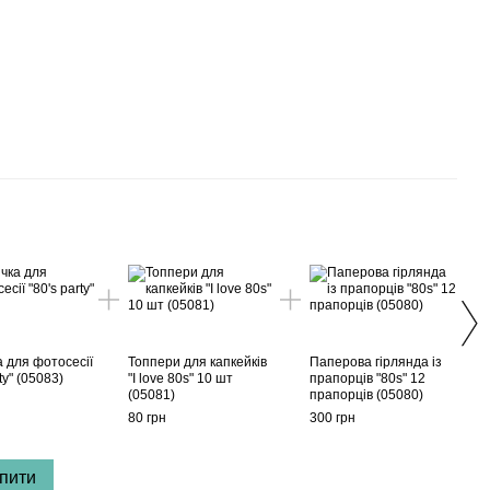
Раз
 для фотосесії
Топпери для капкейків
Паперова гірлянда із
Пост
ty" (05083)
"I love 80s" 10 шт
прапорців "80s" 12
вечір
(05081)
прапорців (05080)
2 роз
рамк
80 грн
300 грн
100 г
пити