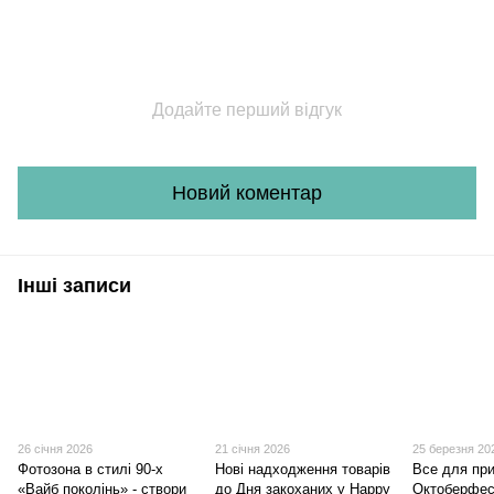
Додайте перший відгук
Новий коментар
Інші записи
26 січня 2026
21 січня 2026
25 березня 20
Фотозона в стилі 90-х
Нові надходження товарів
Все для пр
«Вайб поколінь» - створи
до Дня закоханих у Happy
Октоберфес