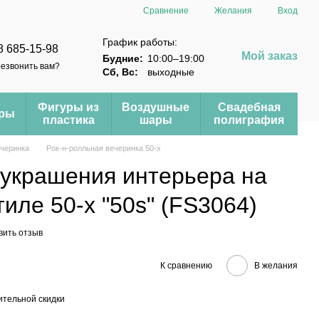
Сравнение
Желания
Вход
График работы:
8 685-15-98
Мой заказ
Будние:
10:00–19:00
езвонить вам?
Сб, Вс:
выходные
Фигуры из
Воздушные
Свадебная
еры
пластика
шары
полиграфия
черинка
Рок-н-ролльная вечеринка 50-х
 украшения интерьера на
тиле 50-х "50s" (FS3064)
вить отзыв
К сравнению
В желания
тельной скидки