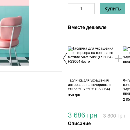
Купить
Вместе дешевле
Табличка для украшения
Фиг
интерьера на вечеринке в
вече
стиле 50-х "50s" (FS3064)
"Му
про
950 грн
2 85
3 686 грн
3 800 грн
Описание