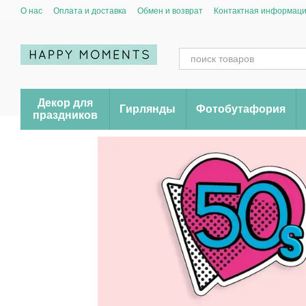
Перейти к основному контенту
О нас
Оплата и доставка
Обмен и возврат
Контактная информац
Декор для
Гирлянды
Фотобутафория
праздников