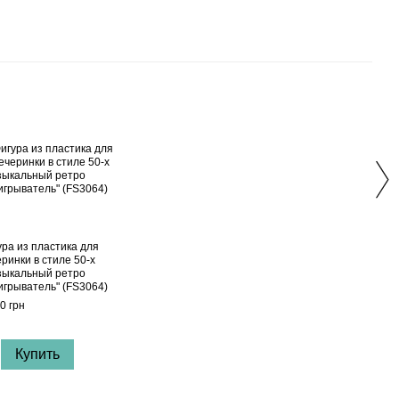
Вме
ура из пластика для
Табл
ринки в стиле 50-х
инте
зыкальный ретро
стиле
игрыватель" (FS3064)
950 г
0 грн
4 
Купить