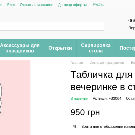
Рус
Укр
ия
Блог
Отзывы о магазине
Договор оферты
06
Пер
Аксессуары для
Сервировка
Открытки
Пост
праздников
стола
Главная
Декор для праздников
Ве
Табличка для
вечеринке в с
В наличии
Артикул: FS3064
Оста
950 грн
Войти
для отображения накопи
%