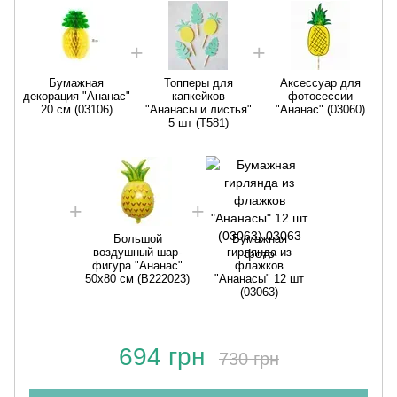
Бумажная
Топперы для
Аксессуар для
декорация "Ананас"
капкейков
фотосессии
20 см (03106)
"Ананасы и листья"
"Ананас" (03060)
5 шт (T581)
д
Большой
Бумажная
воздушный шар-
гирлянда из
фигура "Ананас"
флажков
50х80 см (B222023)
"Ананасы" 12 шт
(03063)
694 грн
730 грн