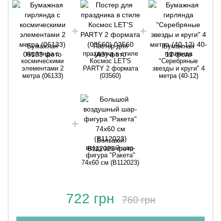
Бумажная
Постер для
Бумажная
гирлянда c
праздника в стиле
гирлянда
космическими
Космос LET'S
"Серебряные
элементами 2
PARTY 2 формата
звезды и круги" 4
метра (06133)
(03560)
метра (40-12)
Большой
воздушный шар-
фигура "Ракета"
74x60 см (B112023)
722 грн
760 грн