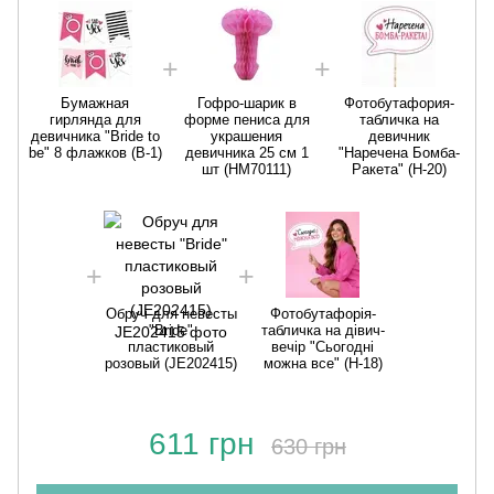
Бумажная
Гофро-шарик в
Фотобутафория-
гирлянда для
форме пениса для
табличка на
девичника "Bride to
украшения
девичник
be" 8 флажков (B-1)
девичника 25 см 1
"Наречена Бомба-
шт (HM70111)
Ракета" (H-20)
Обруч для невесты
Фотобутафорія-
"Bride"
табличка на дівич-
пластиковый
вечір "Сьогодні
розовый (JE202415)
можна все" (H-18)
611 грн
630 грн