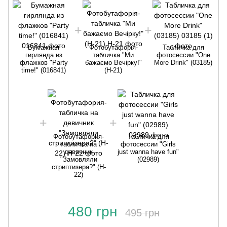
Бумажная
Фотобутафорія-
Табличка для
гирлянда из
табличка "Ми
фотосессии "One
флажков "Party
бажаємо Вечірку!"
More Drink" (03185)
time!" (016841)
(H-21)
ф
Фотобутафория-
Табличка для
табличка на
фотосессии "Girls
девичник
just wanna have fun"
"Замовляли
(02989)
стриптизера?" (H-
22)
480 грн
495 грн