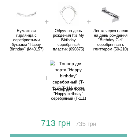
Бумажная
Обруч на день
Лента через плечо
гирлянда с
рождения It's My
на день рождения
серебристыми
Birthday
"Birthday Girl"
буквами "Happy
серебряный
серебрянная с
Birthday" (M40157)
пластик (090875)
глиттером (50-210)
Топпер для торта
"Happy birthday"
серебряный (T-111)
713 грн
735 грн