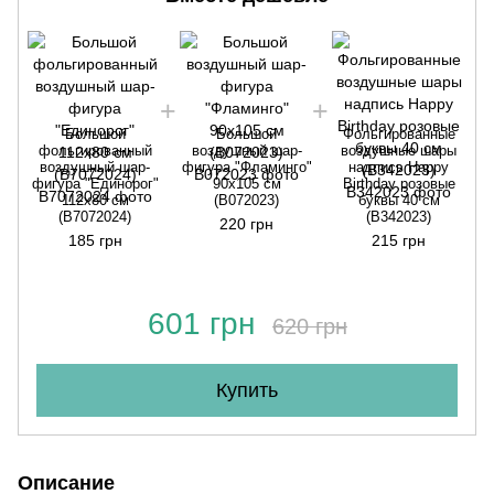
Большой
Большой
Фольгированные
фольгированный
воздушный шар-
воздушные шары
воздушный шар-
фигура "Фламинго"
надпись Happy
фигура "Единорог"
90x105 см
Birthday розовые
112x80 см
(B072023)
буквы 40 см
(B7072024)
(B342023)
220 грн
185 грн
215 грн
601 грн
620 грн
Купить
Описание