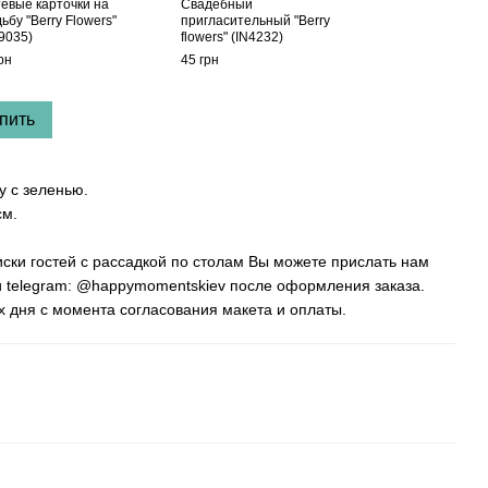
тевые карточки на
Свадебный
ьбу "Berry Flowers"
пригласительный "Berry
9035)
flowers" (IN4232)
рн
45 грн
пить
у с зеленью.
см.
иски гостей с рассадкой по столам Вы можете прислать нам
ли telegram: @happymomentskiev после оформления заказа.
х дня с момента согласования макета и оплаты.