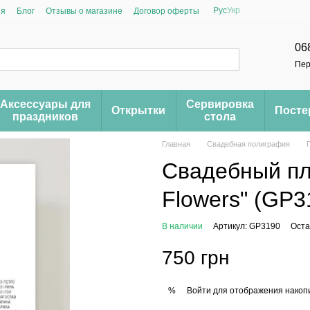
Рус
Укр
ия
Блог
Отзывы о магазине
Договор оферты
06
Пер
Аксессуары для
Сервировка
Открытки
Пост
праздников
стола
Главная
Свадебная полиграфия
Cвадебный пла
Flowers" (GP3
В наличии
Артикул: GP3190
Оста
750 грн
Войти
для отображения накопи
%