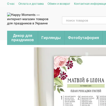
Перейти к основному контенту
О нас
Оплата и доставка
Обмен и возврат
Контактная информац
Декор для
Гирлянды
Фотобутафория
праздников