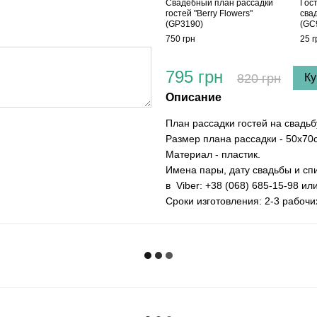
Cвадебный план рассадки
Гос
гостей "Berry Flowers"
свад
(GP3190)
(GC
750 грн
25 г
795 грн
820 грн
Ку
Описание
План рассадки гостей на свадьб
Размер плана рассадки - 50х70
Материал - пластик.
Имена пары, дату свадьбы и сп
в Viber: +38 (068) 685-15-98 и
Сроки изготовления: 2-3 рабочи