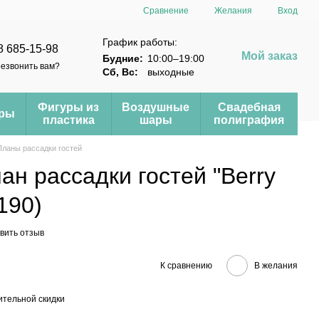
Сравнение
Желания
Вход
График работы:
8 685-15-98
Мой заказ
Будние:
10:00–19:00
езвонить вам?
Сб, Вс:
выходные
Фигуры из
Воздушные
Свадебная
еры
пластика
шары
полиграфия
Планы рассадки гостей
н рассадки гостей "Berry
190)
вить отзыв
К сравнению
В желания
тельной скидки