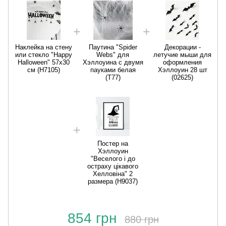
Наклейка на стену
Паутина "Spider
Декорации -
или стекло "Happy
Webs" для
летучие мыши для
Halloween" 57x30
Хэллоуина с двумя
оформления
cм (H7105)
пауками белая
Хэллоуин 28 шт
(T77)
(02625)
Постер на
Хэллоуин
"Веселого і до
остраху цікавого
Хелловіна" 2
размера (H9037)
854 грн
880 грн