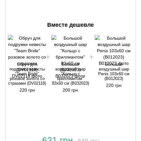
Вместе дешевле
с
Обруч для
Большой
Большой
подружки невесты
воздушный шар
воздушный шар
"Team Bride"
"Кольцо с
Penis 103x60 см
розовое золото со
бриллиантом"
(B012023)
стразами (DV02118)
83x60 см (B032023)
220 грн
220 грн
200 грн
621 грн
640 грн