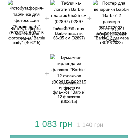
Фотобутафория-
Табличка-логотип
Постер для
табличка для
Barbie пластик
вечеринки Барби
фотосессии "Barbie
65х35 см (02897)
"Barbie" 2 размера
ф
party" (B03215)
(B01072023)
Бумажная
гирлянда из
флажков "Barbie"
12 флажков
(B02315)
1 083 грн
1 140 грн