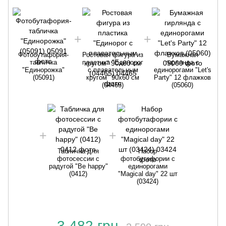
Фотобутафория-
Ростовая фигура из
Бумажная
табличка
пластика "Единорог
гирлянда с
"Единорожка"
с плавательным
единорогами "Let's
(05091)
кругом" 90х60 см
Party" 12 флажков
(04465)
(05060)
Табличка для
Набор
фотосессии с
фотобутафории с
радугой "Be happy"
единорогами
(0412)
"Magical day" 22 шт
(03424)
3 482 грн