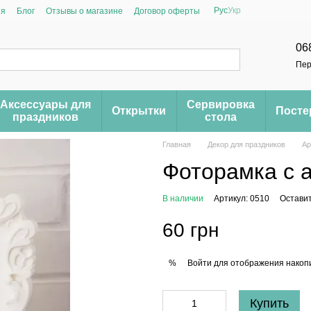
Рус
Укр
ия
Блог
Отзывы о магазине
Договор оферты
06
Пер
Аксессуары для
Сервировка
Открытки
Пост
праздников
стола
Главная
Декор для праздников
Ар
Фоторамка с 
В наличии
Артикул: 0510
Оставит
60 грн
Войти
для отображения накопи
%
Купить