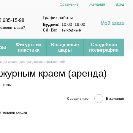
Сравнение
Желания
Вход
График работы:
8 685-15-98
Мой заказ
Будние:
10:00–19:00
езвонить вам?
Сб, Вс:
выходные
Фигуры из
Воздушные
Свадебная
еры
пластика
шары
полиграфия
енда декора для праздников и фотосессий
ажурным краем (аренда)
ь отзыв
К сравнению
В желания
тельной скидки