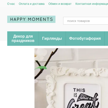
Перейти к основному контенту
О нас
Оплата и доставка
Обмен и возврат
Контактная информац
Декор для
Гирлянды
Фотобутафория
праздников