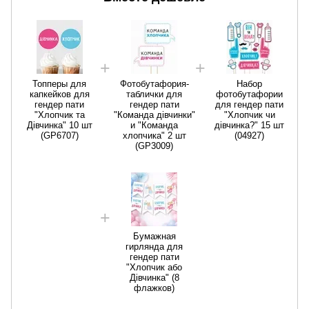
Топперы для
Фотобутафория-
Набор
капкейков для
таблички для
фотобутафории
гендер пати
гендер пати
для гендер пати
"Хлопчик та
"Команда дівчинки"
"Хлопчик чи
Дівчинка" 10 шт
и "Команда
дівчинка?" 15 шт
(GP6707)
хлопчика" 2 шт
(04927)
(GP3009)
Бумажная
гирлянда для
гендер пати
"Хлопчик або
Дівчинка" (8
флажков)