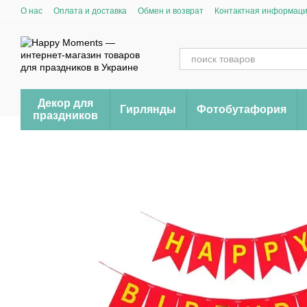
Перейти к основному контенту
О нас
Оплата и доставка
Обмен и возврат
Контактная информац
Декор для
Гирлянды
Фотобутафория
праздников