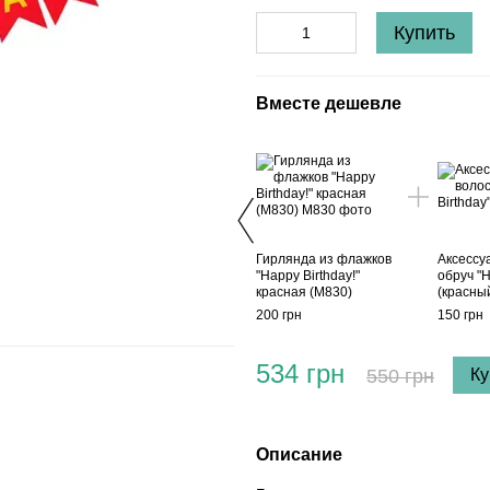
Купить
Вместе дешевле
Гирлянда из флажков
Аксессу
"Happy Birthday!"
обруч "H
красная (M830)
(красны
200 грн
150 грн
534 грн
550 грн
Ку
Описание