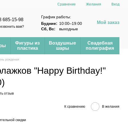
Сравнение
Желания
Вход
График работы:
8 685-15-98
Мой заказ
Будние:
10:00–19:00
езвонить вам?
Сб, Вс:
выходные
Фигуры из
Воздушные
Свадебная
еры
пластика
шары
полиграфия
ень рождения
лажков "Happy Birthday!"
0)
ть отзыв
К сравнению
В желания
тельной скидки