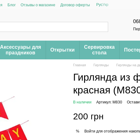
Рус
Укр
ия
Блог
Отзывы о магазине
Договор оферты
06
Пер
Аксессуары для
Сервировка
Открытки
Пост
праздников
стола
Главная
Гирлянды
Гирлянды на д
Гирлянда из ф
красная (M83
В наличии
Артикул: M830
Остави
200 грн
Войти
для отображения накопи
%