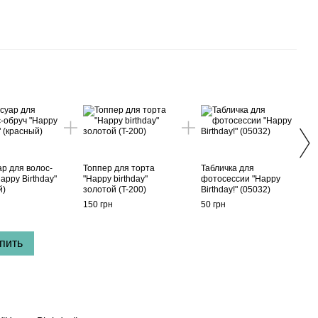
Вме
ар для волос-
Топпер для торта
Табличка для
Гирл
appy Birthday"
"Happy birthday"
фотосессии "Happy
"Happ
й)
золотой (T-200)
Birthday!" (05032)
крас
150 грн
50 грн
200 г
пить
52