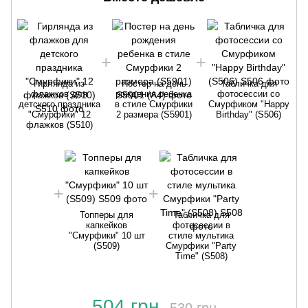
Гирлянда из
Постер на день
Табличка для
флажков для
рождения ребенка
фотосессии со
детского праздника
в стиле Смурфики
Cмурфиком "Happy
д
"Смурфики" 12
2 размера (S5901)
Birthday" (S506)
флажков (S510)
Топперы для
Табличка для
капкейков
фотосессии в
"Смурфики" 10 шт
стиле мультика
(S509)
Смурфики "Party
Time" (S508)
504 грн
530 грн