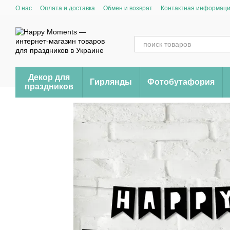
Перейти к основному контенту
О нас
Оплата и доставка
Обмен и возврат
Контактная информац
Декор для
Гирлянды
Фотобутафория
праздников