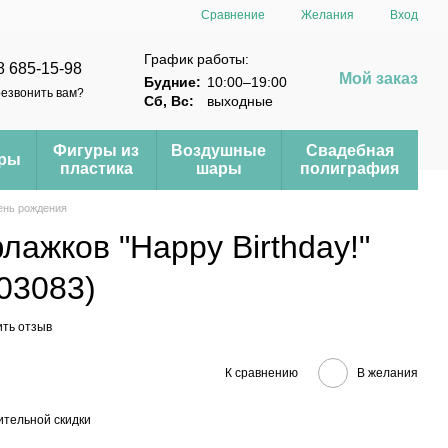
Сравнение
Желания
Вход
График работы:
8 685-15-98
Мой заказ
Будние:
10:00–19:00
езвонить вам?
Сб, Вс:
выходные
Фигуры из
Воздушные
Свадебная
еры
пластика
шары
полиграфия
ень рождения
лажков "Happy Birthday!"
03083)
ить отзыв
К сравнению
В желания
тельной скидки