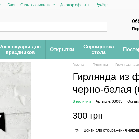
Рус
Укр
ия
Блог
Отзывы о магазине
Договор оферты
06
Пер
Аксессуары для
Сервировка
Открытки
Пост
праздников
стола
Главная
Гирлянды
Гирлянды на д
Гирлянда из ф
черно-белая (
В наличии
Артикул: 03083
Остав
300 грн
Войти
для отображения накопи
%