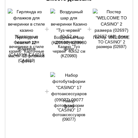
Гирлянда из
Воздушный шар
Постер "WELCOME
флажков для
для вечеринки
TO CASINO" 2
вечеринки в стиле
Казино "Туз
размера (02697)
казино "Карточные
червей" 40х52 см
масти" 12 флажков
(KZ0980)
м
(CA4019)
Набор
фотобутафории
"CASINO" 17
фотоаксессуаров
(09077)