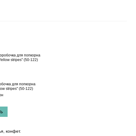
обочка для попкорна
low stripes" (50-122)
рн
ть
я, конфет.