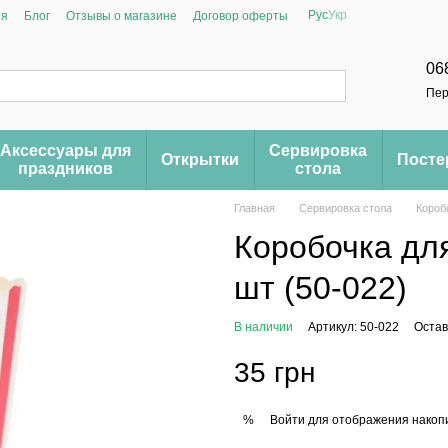
Рус
Укр
ия
Блог
Отзывы о магазине
Договор оферты
06
Пер
Аксессуары для
Сервировка
Открытки
Пост
праздников
стола
Главная
Сервировка стола
Короб
Коробочка для
шт (50-022)
В наличии
Артикул: 50-022
Остав
35 грн
Войти
для отображения накопи
%