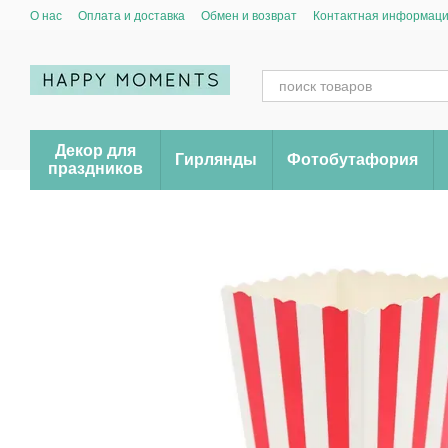
Перейти к основному контенту
О нас
Оплата и доставка
Обмен и возврат
Контактная информац
Декор для
Гирлянды
Фотобутафория
праздников