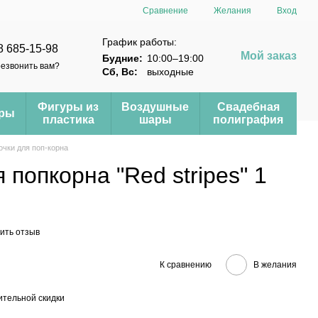
Сравнение
Желания
Вход
График работы:
8 685-15-98
Мой заказ
Будние:
10:00–19:00
езвонить вам?
Сб, Вс:
выходные
Фигуры из
Воздушные
Свадебная
еры
пластика
шары
полиграфия
очки для поп-корна
 попкорна "Red stripes" 1
ить отзыв
К сравнению
В желания
тельной скидки