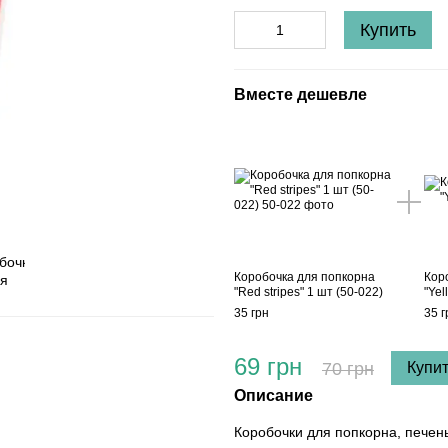
Купить
Вместе дешевле
Коробочка для попкорна
Кор
"Red stripes" 1 шт (50-022)
"Yel
35 грн
35 г
69 грн
70 грн
Купи
Описание
Коробочки для попкорна, печень