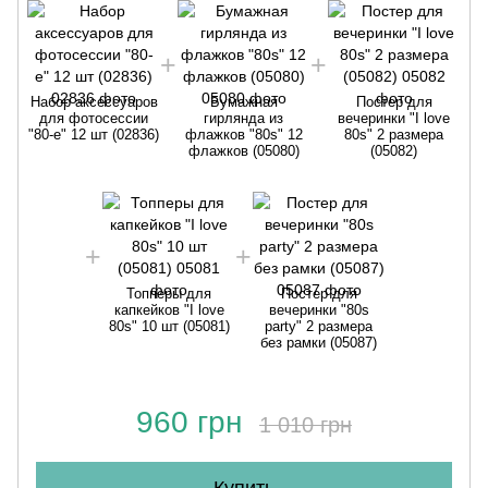
Набор аксессуаров
Бумажная
Постер для
для фотосессии
гирлянда из
вечеринки "I love
"80-е" 12 шт (02836)
флажков "80s" 12
80s" 2 размера
флажков (05080)
(05082)
Топперы для
Постер для
капкейков "I love
вечеринки "80s
80s" 10 шт (05081)
party" 2 размера
без рамки (05087)
960 грн
1 010 грн
Купить