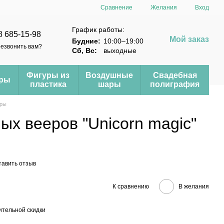
Сравнение
Желания
Вход
График работы:
8 685-15-98
Мой заказ
Будние:
10:00–19:00
езвонить вам?
Сб, Вс:
выходные
Фигуры из
Воздушные
Свадебная
еры
пластика
шары
полиграфия
еры
х вееров "Unicorn magic"
тавить отзыв
К сравнению
В желания
тельной скидки