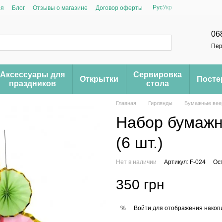
Рус
Укр
ия
Блог
Отзывы о магазине
Договор оферты
06
Пер
Аксессуары для
Сервировка
Открытки
Пост
праздников
стола
Главная
Гирлянды
Бумажные ве
Набор бумажны
(6 шт.)
Нет в наличии
Артикул: F-024
Ос
350 грн
Войти
для отображения накопи
%