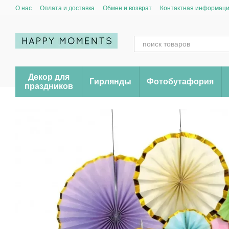
Перейти к основному контенту
О нас
Оплата и доставка
Обмен и возврат
Контактная информац
Декор для
Гирлянды
Фотобутафория
праздников