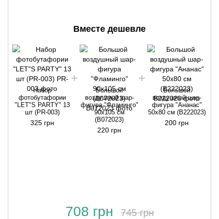
Вместе дешевле
Набор
Большой
Большой
фотобутафории
воздушный шар-
воздушный шар-
"LET"S PARTY" 13
фигура "Фламинго"
фигура "Ананас"
шт (PR-003)
90x105 см
50х80 см (B222023)
(B072023)
325 грн
200 грн
220 грн
708 грн
745 грн