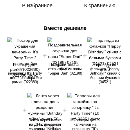
В избранное
К сравнению
Вместе дешевле
Постер для
Поздравительная
Гирлянда из
украшения
открытка для папы
флажков "Happy
вечеринки It's Party
"Super Dad" (02198)
Birthday!" cиняя с
в
Time 2 размера без
белыми буквами
T
рамки (022380)
(04521)
Лента через плечо
Топперы для
на день рождения
капкейков на
мужчины "Birthday
вечеринку "It's