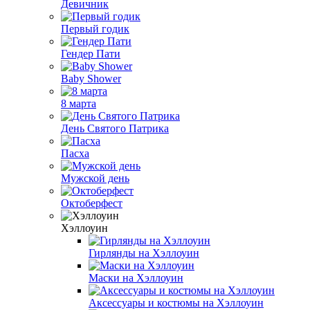
Девичник
Первый годик
Гендер Пати
Baby Shower
8 марта
День Святого Патрика
Пасха
Мужской день
Октоберфест
Хэллоуин
Гирлянды на Хэллоуин
Маски на Хэллоуин
Аксессуары и костюмы на Хэллоуин