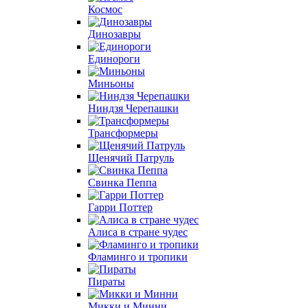
Космос
Динозавры
Единороги
Миньоны
Ниндзя Черепашки
Трансформеры
Щенячий Патруль
Свинка Пеппа
Гарри Поттер
Алиса в стране чудес
Фламинго и тропики
Пираты
Микки и Минни