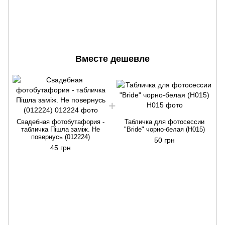
Вместе дешевле
Свадебная фотобутафория -
Табличка для фотосессии
табличка Пішла заміж. Не
"Bride" чорно-белая (H015)
повернусь (012224)
50 грн
п
45 грн