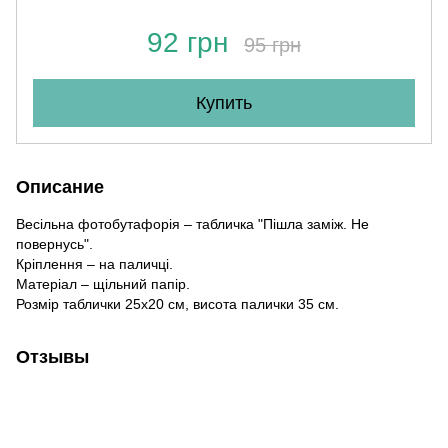
92 грн
95 грн
Купить
Описание
Весільна фотобутафорія – табличка "Пішла заміж. Не
повернусь".
Кріплення – на паличці.
Матеріал – щільний папір.
Розмір таблички 25х20 см, висота палички 35 см.
Отзывы