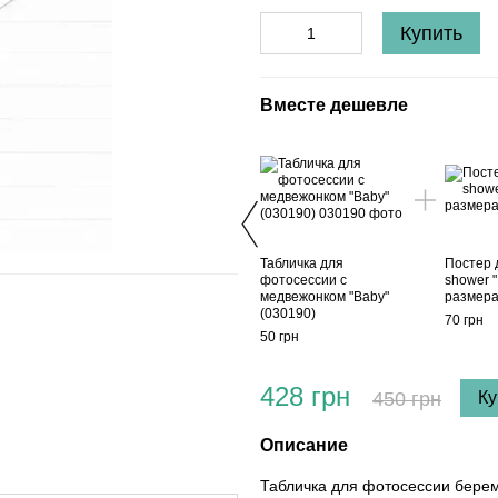
Купить
Вместе дешевле
Табличка для
Постер 
фотосессии с
shower "I
медвежонком "Baby"
размера
(030190)
70 грн
50 грн
428 грн
450 грн
Ку
Описание
Табличка для фотосессии берем