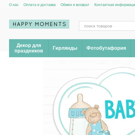
Перейти к основному контенту
О нас
Оплата и доставка
Обмен и возврат
Контактная информац
Декор для
Гирлянды
Фотобутафория
праздников