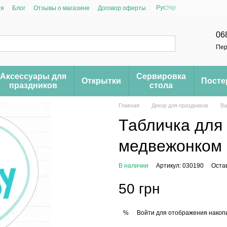
Рус
Укр
ия
Блог
Отзывы о магазине
Договор оферты
06
Пер
Аксессуары для
Сервировка
Открытки
Пост
праздников
стола
Главная
Декор для праздников
Ba
Табличка для
медвежонком 
В наличии
Артикул: 030190
Оста
50 грн
Войти
для отображения накопи
%