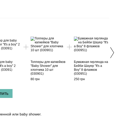
Вме
для baby
Топперы для капкейков
Бумажная гирлянда на
Табл
t's a boy" 2
"Baby Shower" для
Бейби Шауер "It's a
фото
 (03091)
хлопчика 10 шт
Boy" 8 флажков
медв
(030901)
(030951)
(030
80 грн
250 грн
50 гр
25
пить
енной или baby shower.