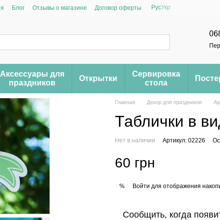
Рус
Укр
ия
Блог
Отзывы о магазине
Договор оферты
06
Пер
Аксессуары для
Сервировка
Открытки
Пост
праздников
стола
Главная
Декор для праздников
Ар
Таблички в ви
Нет в наличии
Артикул: 02226
Ос
60 грн
Войти
для отображения накопи
%
Сообщить, когда появи