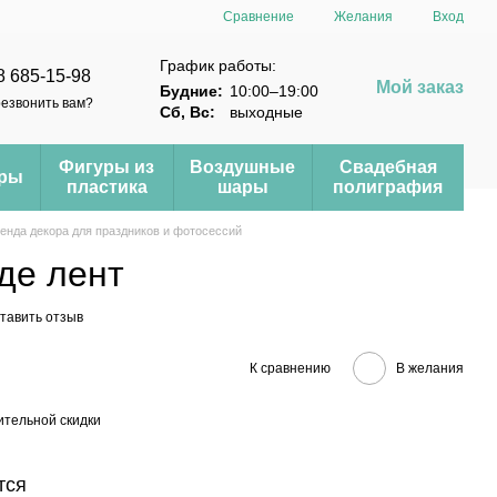
Сравнение
Желания
Вход
График работы:
8 685-15-98
Мой заказ
Будние:
10:00–19:00
езвонить вам?
Сб, Вс:
выходные
Фигуры из
Воздушные
Свадебная
еры
пластика
шары
полиграфия
енда декора для праздников и фотосессий
де лент
тавить отзыв
К сравнению
В желания
тельной скидки
тся