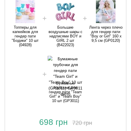
Топперы для
Большие
Лента через плечо
капкейков для
воздушные шары с
для гендер пати
гендер пати
надписями BOY и
"Boy or Girl" 160 х
"Бодики" 10 шт
GIRL 2 шт
9,5 см (GP0120)
(04928)
(B422023)
Бумажные
трубочки для
гендер пати "Team
Girl" и "Team Boy"
10 шт (GP3011)
698 грн
720 грн