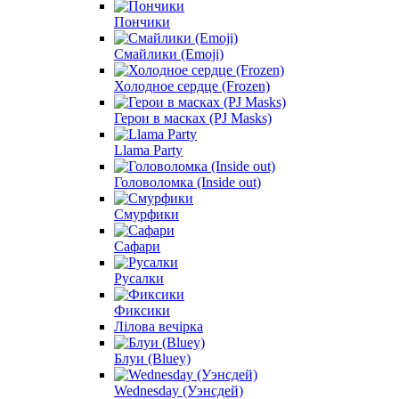
Пончики
Смайлики (Emoji)
Холодное сердце (Frozen)
Герои в масках (PJ Masks)
Llama Party
Головоломка (Inside out)
Смурфики
Сафари
Русалки
Фиксики
Лілова вечірка
Блуи (Bluey)
Wednesday (Уэнсдей)