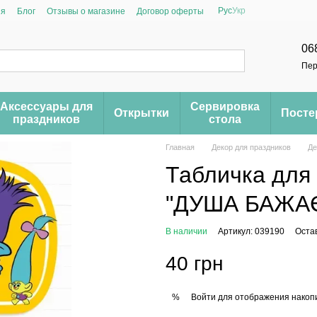
Рус
Укр
ия
Блог
Отзывы о магазине
Договор оферты
06
Пер
Аксессуары для
Сервировка
Открытки
Пост
праздников
стола
Главная
Декор для праздников
Де
Табличка для
"ДУША БАЖАЄ
В наличии
Артикул: 039190
Оста
40 грн
Войти
для отображения накопи
%