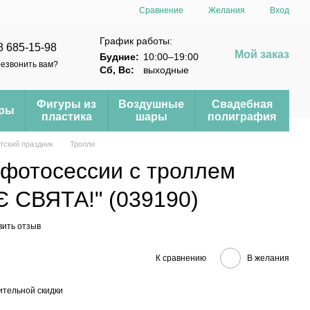
Сравнение
Желания
Вход
График работы:
8 685-15-98
Мой заказ
Будние:
10:00–19:00
езвонить вам?
Сб, Вс:
выходные
Фигуры из
Воздушные
Свадебная
еры
пластика
шары
полиграфия
тский праздник
Тролли
 фотосессии с троллем
 СВЯТА!" (039190)
вить отзыв
К сравнению
В желания
тельной скидки