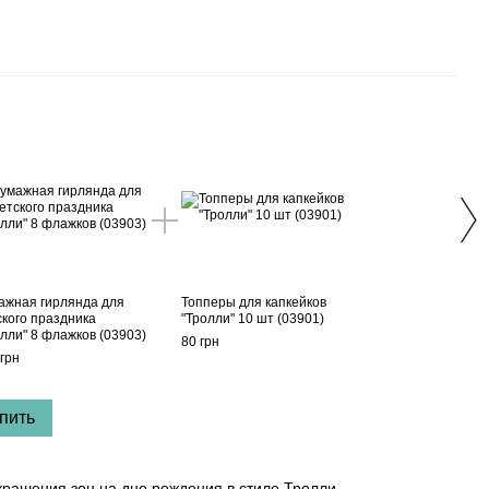
Вме
Табл
фото
трол
ажная гирлянда для
Топперы для капкейков
БАЖА
ского праздника
"Тролли" 10 шт (03901)
(039
олли" 8 флажков (03903)
80 грн
40 гр
грн
30
пить
крашения зон на дне рождения в стиле Тролли.