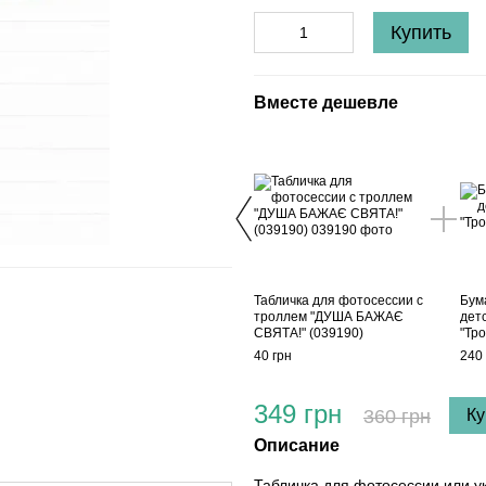
Купить
Вместе дешевле
Табличка для фотосессии с
Бум
троллем "ДУША БАЖАЄ
дет
СВЯТА!" (039190)
"Тр
40 грн
240 
349 грн
360 грн
Ку
Описание
Табличка для фотосессии или у