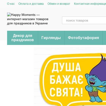
Перейти к основному контенту
О нас
Оплата и доставка
Обмен и возврат
Контактная информац
Декор для
Гирлянды
Фотобутафория
праздников