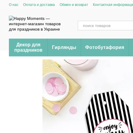
Перейти к основному контенту
О нас
Оплата и доставка
Обмен и возврат
Контактная информац
Декор для
Гирлянды
Фотобутафория
праздников