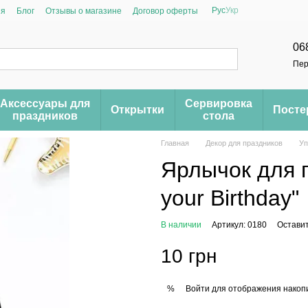
Рус
Укр
ия
Блог
Отзывы о магазине
Договор оферты
06
Пер
Аксессуары для
Сервировка
Открытки
Пост
праздников
стола
Главная
Декор для праздников
Уп
Ярлычок для по
your Birthday"
В наличии
Артикул: 0180
Оставит
10 грн
Войти
для отображения накопи
%