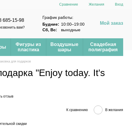
Сравнение
Желания
Вход
График работы:
8 685-15-98
Мой заказ
Будние:
10:00–19:00
езвонить вам?
Сб, Вс:
выходные
Фигуры из
Воздушные
Свадебная
еры
пластика
шары
полиграфия
аковка для подарков
дарка "Enjoy today. It's
ь отзыв
К сравнению
В желания
тельной скидки