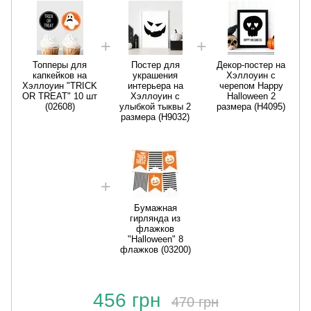
Топперы для
Постер для
Декор-постер на
капкейков на
украшения
Хэллоуин с
Хэллоуин "TRICK
интерьера на
черепом Happy
OR TREAT" 10 шт
Хэллоуин с
Halloween 2
(02608)
улыбкой тыквы 2
размера (H4095)
размера (H9032)
Бумажная
гирлянда из
флажков
"Halloween" 8
флажков (03200)
456 грн
470 грн